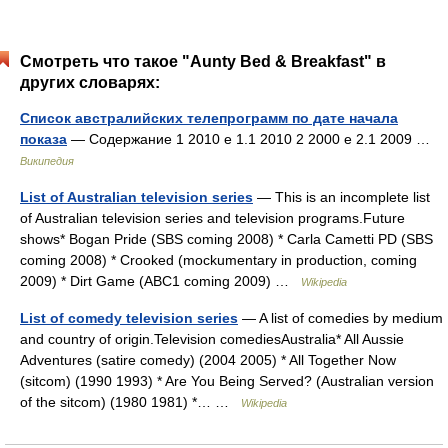
Смотреть что такое "Aunty Bed & Breakfast" в
других словарях:
Список австралийских телепрограмм по дате начала
показа
— Содержание 1 2010 е 1.1 2010 2 2000 е 2.1 2009 …
Википедия
List of Australian television series
— This is an incomplete list
of Australian television series and television programs.Future
shows* Bogan Pride (SBS coming 2008) * Carla Cametti PD (SBS
coming 2008) * Crooked (mockumentary in production, coming
2009) * Dirt Game (ABC1 coming 2009) …
Wikipedia
List of comedy television series
— A list of comedies by medium
and country of origin.Television comediesAustralia* All Aussie
Adventures (satire comedy) (2004 2005) * All Together Now
(sitcom) (1990 1993) * Are You Being Served? (Australian version
of the sitcom) (1980 1981) *… …
Wikipedia