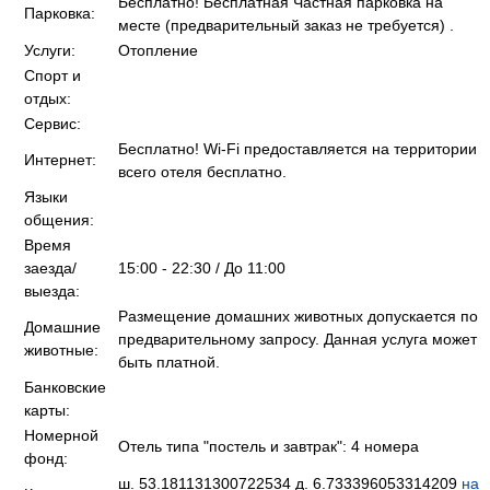
Бесплатно! Бесплатная Частная парковка на
Парковка:
месте (предварительный заказ не требуется) .
Услуги:
Отопление
Спорт и
отдых:
Сервис:
Бесплатно! Wi-Fi предоставляется на территории
Интернет:
всего отеля бесплатно.
Языки
общения:
Время
заезда/
15:00 - 22:30 / До 11:00
выезда:
Размещение домашних животных допускается по
Домашние
предварительному запросу. Данная услуга может
животные:
быть платной.
Банковские
карты:
Номерной
Отель типа "постель и завтрак": 4 номера
фонд:
ш. 53.181131300722534 д. 6.733396053314209
на