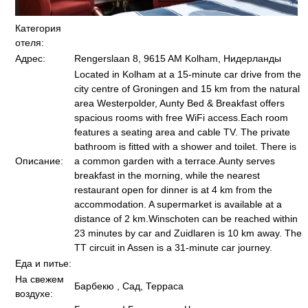
Категория
отеля:
Адрес:
Rengerslaan 8, 9615 AM Kolham, Нидерланды
Located in Kolham at a 15-minute car drive from the
city centre of Groningen and 15 km from the natural
area Westerpolder, Aunty Bed & Breakfast offers
spacious rooms with free WiFi access.Each room
features a seating area and cable TV. The private
bathroom is fitted with a shower and toilet. There is
Описание:
a common garden with a terrace.Aunty serves
breakfast in the morning, while the nearest
restaurant open for dinner is at 4 km from the
accommodation. A supermarket is available at a
distance of 2 km.Winschoten can be reached within
23 minutes by car and Zuidlaren is 10 km away. The
TT circuit in Assen is a 31-minute car journey.
Еда и питье:
На свежем
Барбекю , Сад, Терраса
воздухе: